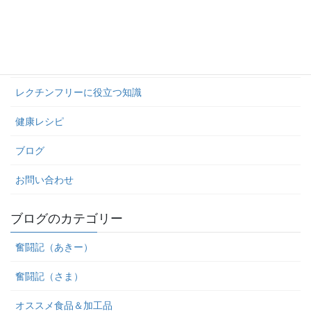
ＯＫ食材・ＮＧ食材リスト
食材検索ツール
本に載ってない食材の判別方法
レクチンフリーに役立つ知識
健康レシピ
ブログ
お問い合わせ
ブログのカテゴリー
奮闘記（あきー）
奮闘記（さま）
オススメ食品＆加工品